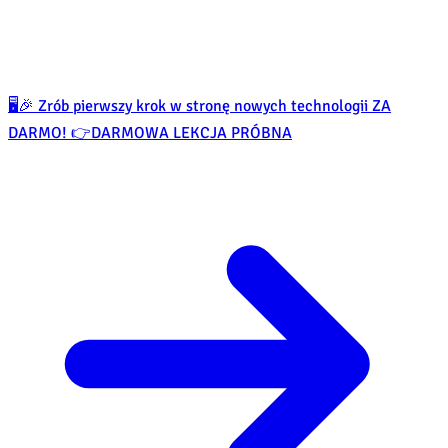
🖥️🎉 Zrób pierwszy krok w stronę nowych technologii ZA
DARMO! 👉
DARMOWA LEKCJA PRÓBNA