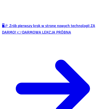
🖥️🎉 Zrób pierwszy krok w stronę nowych technologii ZA
DARMO! 👉
DARMOWA LEKCJA PRÓBNA