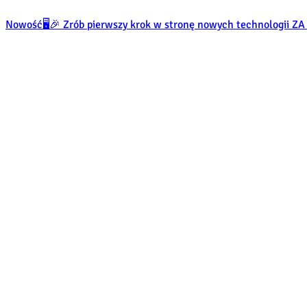
Nowość
🖥️🎉 Zrób pierwszy krok w stronę nowych technologii 