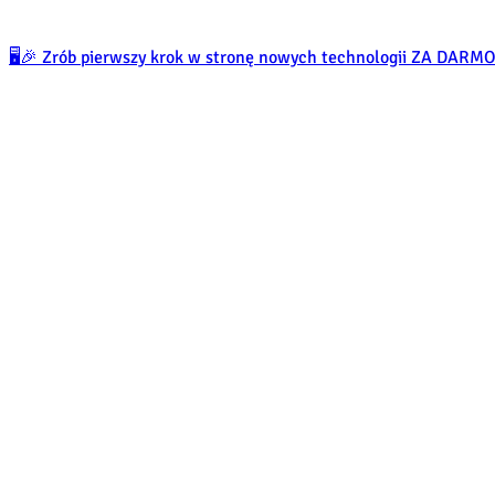
🖥️🎉 Zrób pierwszy krok w stronę nowych technologii ZA DARM