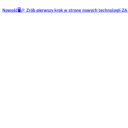
Nowość
🖥️🎉 Zrób pierwszy krok w stronę nowych technologii 