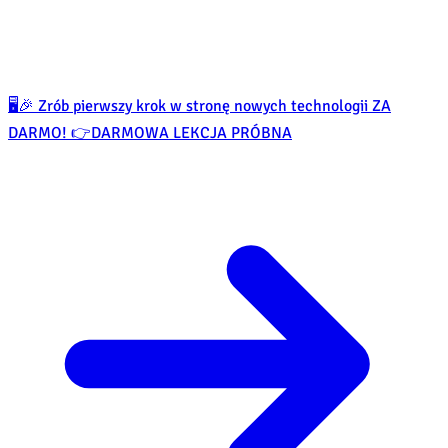
🖥️🎉 Zrób pierwszy krok w stronę nowych technologii ZA
DARMO! 👉
DARMOWA LEKCJA PRÓBNA