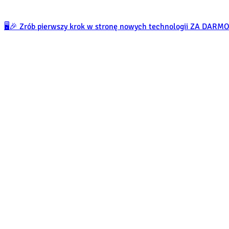
🖥️🎉 Zrób pierwszy krok w stronę nowych technologii ZA DARM