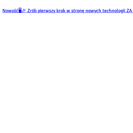
Nowość
🖥️🎉 Zrób pierwszy krok w stronę nowych technologii 