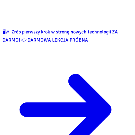
🖥️🎉 Zrób pierwszy krok w stronę nowych technologii ZA
DARMO! 👉
DARMOWA LEKCJA PRÓBNA