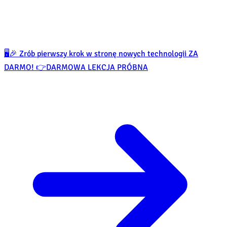
🖥️🎉 Zrób pierwszy krok w stronę nowych technologii ZA
DARMO! 👉
DARMOWA LEKCJA PRÓBNA