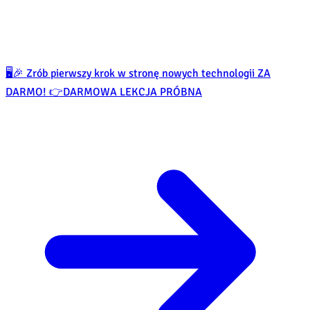
🖥️🎉 Zrób pierwszy krok w stronę nowych technologii ZA
DARMO! 👉
DARMOWA LEKCJA PRÓBNA