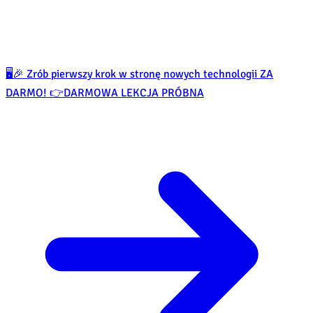
🖥️🎉 Zrób pierwszy krok w stronę nowych technologii ZA
DARMO! 👉
DARMOWA LEKCJA PRÓBNA