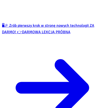
🖥️🎉 Zrób pierwszy krok w stronę nowych technologii ZA
DARMO! 👉
DARMOWA LEKCJA PRÓBNA