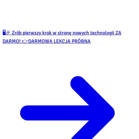
🖥️🎉 Zrób pierwszy krok w stronę nowych technologii ZA
DARMO! 👉
DARMOWA LEKCJA PRÓBNA