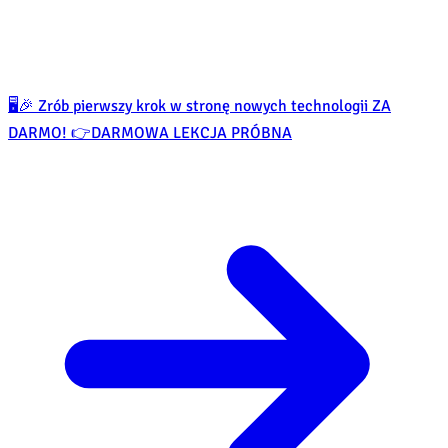
🖥️🎉 Zrób pierwszy krok w stronę nowych technologii ZA
DARMO! 👉
DARMOWA LEKCJA PRÓBNA