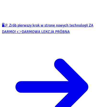
🖥️🎉 Zrób pierwszy krok w stronę nowych technologii ZA
DARMO! 👉
DARMOWA LEKCJA PRÓBNA