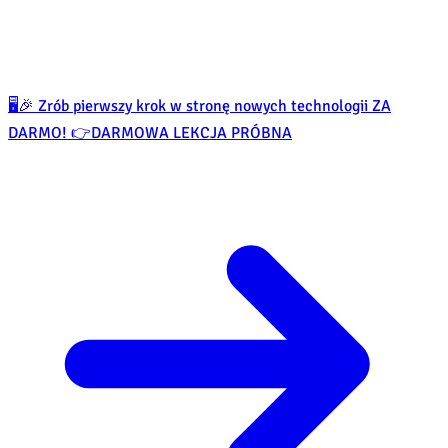
🖥️🎉 Zrób pierwszy krok w stronę nowych technologii ZA
DARMO! 👉
DARMOWA LEKCJA PRÓBNA