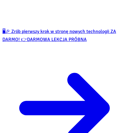
🖥️🎉 Zrób pierwszy krok w stronę nowych technologii ZA
DARMO! 👉
DARMOWA LEKCJA PRÓBNA