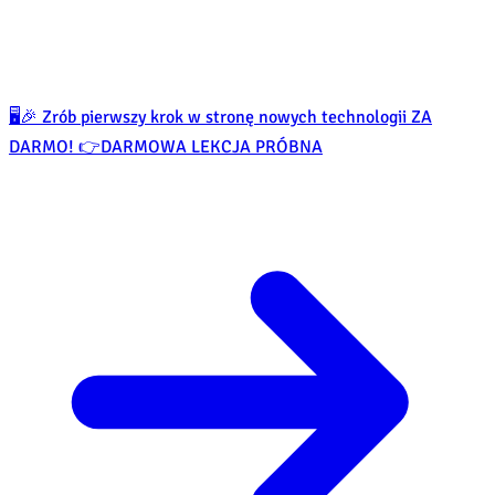
🖥️🎉 Zrób pierwszy krok w stronę nowych technologii ZA
DARMO! 👉
DARMOWA LEKCJA PRÓBNA