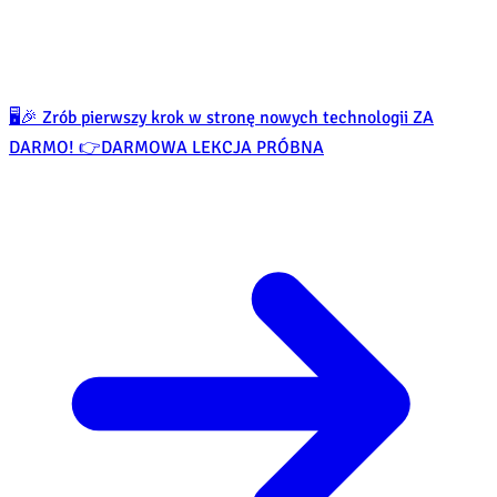
🖥️🎉 Zrób pierwszy krok w stronę nowych technologii ZA
DARMO! 👉
DARMOWA LEKCJA PRÓBNA