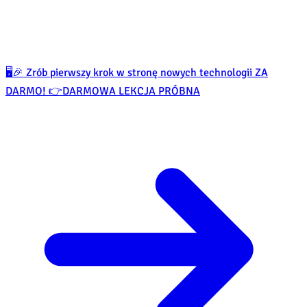
🖥️🎉 Zrób pierwszy krok w stronę nowych technologii ZA
DARMO! 👉
DARMOWA LEKCJA PRÓBNA