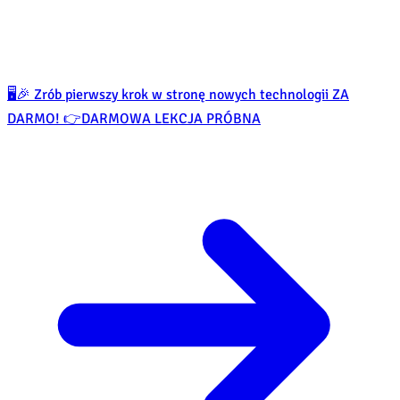
🖥️🎉 Zrób pierwszy krok w stronę nowych technologii ZA
DARMO! 👉
DARMOWA LEKCJA PRÓBNA