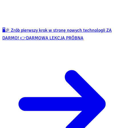
🖥️🎉 Zrób pierwszy krok w stronę nowych technologii ZA
DARMO! 👉
DARMOWA LEKCJA PRÓBNA