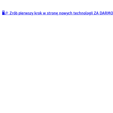
🖥️🎉 Zrób pierwszy krok w stronę nowych technologii ZA DARM