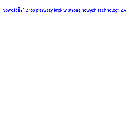
Nowość
🖥️🎉 Zrób pierwszy krok w stronę nowych technologii 