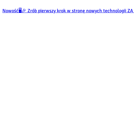
Nowość
🖥️🎉 Zrób pierwszy krok w stronę nowych technologii 