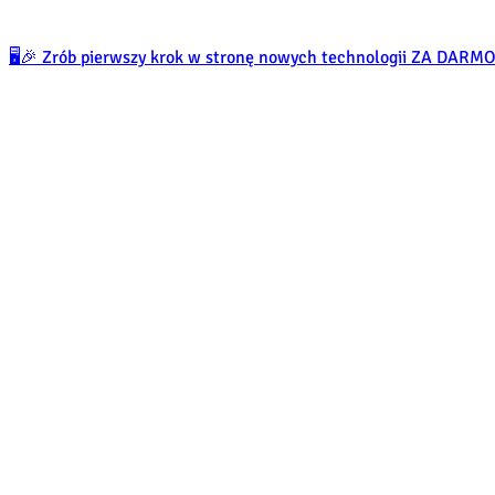
🖥️🎉 Zrób pierwszy krok w stronę nowych technologii ZA DARM